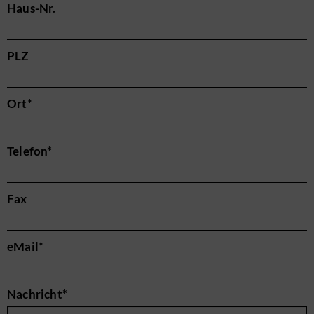
Haus-Nr.
PLZ
Pflichtfeld
Ort
*
Pflichtfeld
Telefon
*
Fax
Pflichtfeld
eMail
*
Pflichtfeld
Nachricht
*