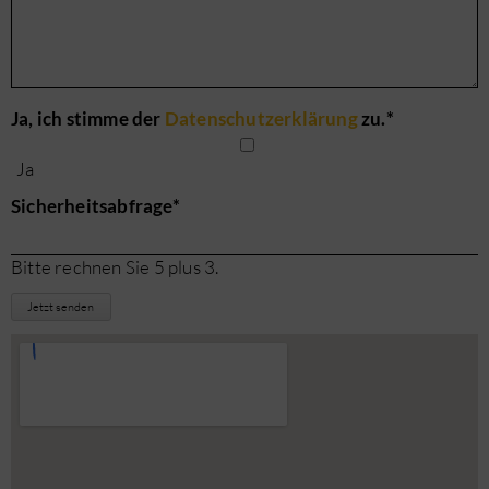
Pflichtfeld
Ja, ich stimme der
Datenschutzerklärung
zu.
*
Ja
Pflichtfeld
Sicherheitsabfrage
*
Bitte rechnen Sie 5 plus 3.
Jetzt senden